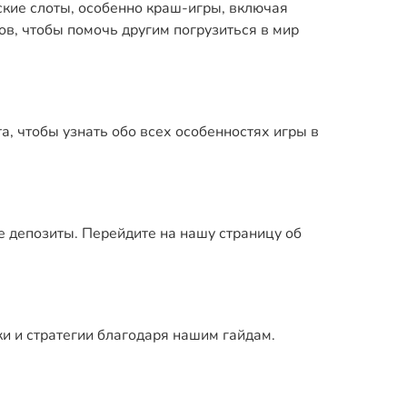
ские слоты, особенно краш-игры, включая
ров, чтобы помочь другим погрузиться в мир
а, чтобы узнать обо всех особенностях игры в
е депозиты. Перейдите на нашу страницу об
ки и стратегии благодаря нашим гайдам.