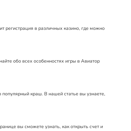
ит регистрация в различных казино, где можно
знайте обо всех особенностях игры в Авиатор
о популярный краш. В нашей статье вы узнаете,
ранице вы сможете узнать, как открыть счет и