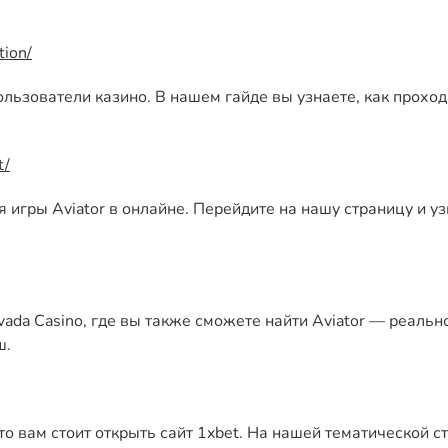
tion/
льзователи казино. В нашем гайде вы узнаете, как проход
t/
 игры Aviator в онлайне. Перейдите на нашу страницу и у
vada Casino, где вы также сможете найти Aviator — реальн
ш.
о вам стоит открыть сайт 1xbet. На нашей тематической ст