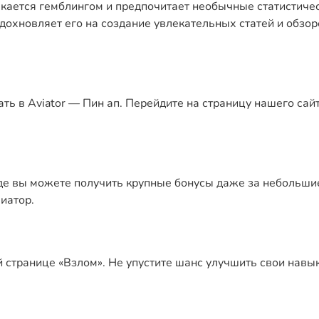
екается гемблингом и предпочитает необычные статистиче
 вдохновляет его на создание увлекательных статей и обзо
ть в Aviator — Пин ап. Перейдите на страницу нашего сайт
где вы можете получить крупные бонусы даже за небольши
виатор.
й странице «Взлом». Не упустите шанс улучшить свои навы