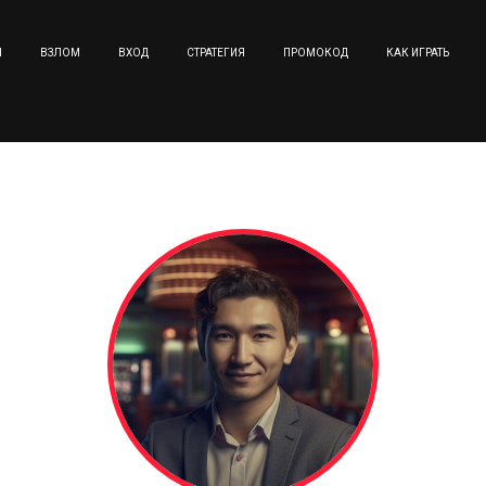
N
ВЗЛОМ
ВХОД
СТРАТЕГИЯ
ПРОМОКОД
КАК ИГРАТЬ