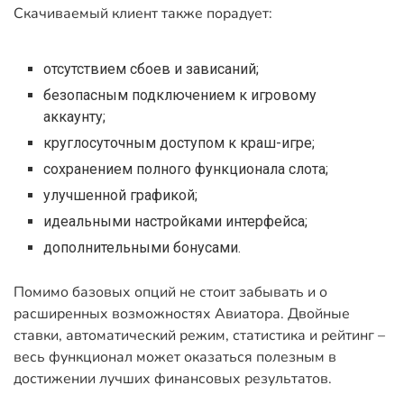
Скачиваемый клиент также порадует:
отсутствием сбоев и зависаний;
безопасным подключением к игровому
аккаунту;
круглосуточным доступом к краш-игре;
сохранением полного функционала слота;
улучшенной графикой;
идеальными настройками интерфейса;
дополнительными бонусами.
Помимо базовых опций не стоит забывать и о
расширенных возможностях Авиатора. Двойные
ставки, автоматический режим, статистика и рейтинг –
весь функционал может оказаться полезным в
достижении лучших финансовых результатов.