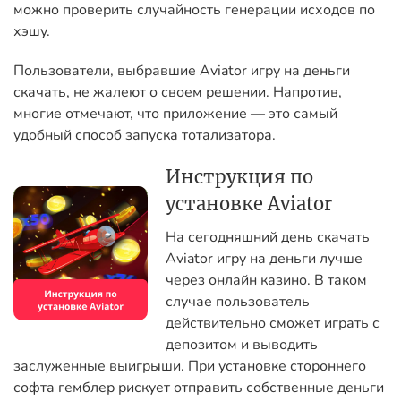
можно проверить случайность генерации исходов по
хэшу.
Пользователи, выбравшие Aviator игру на деньги
скачать, не жалеют о своем решении. Напротив,
многие отмечают, что приложение — это самый
удобный способ запуска тотализатора.
Инструкция по
установке Aviator
На сегодняшний день скачать
Aviator игру на деньги лучше
через онлайн казино. В таком
случае пользователь
действительно сможет играть с
депозитом и выводить
заслуженные выигрыши. При установке стороннего
софта гемблер рискует отправить собственные деньги