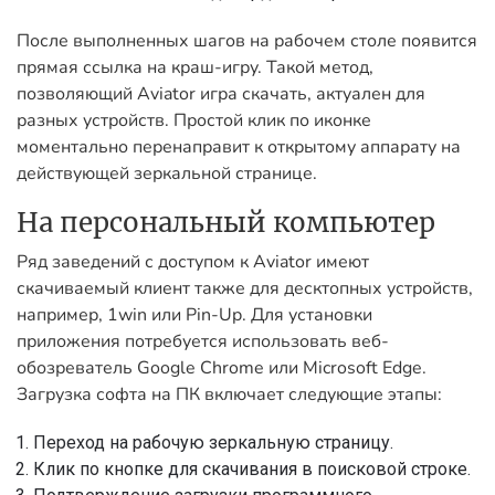
После выполненных шагов на рабочем столе появится
прямая ссылка на краш-игру. Такой метод,
позволяющий Aviator игра скачать, актуален для
разных устройств. Простой клик по иконке
моментально перенаправит к открытому аппарату на
действующей зеркальной странице.
На персональный компьютер
Ряд заведений с доступом к Aviator имеют
скачиваемый клиент также для десктопных устройств,
например, 1win или Pin-Up. Для установки
приложения потребуется использовать веб-
обозреватель Google Chrome или Microsoft Edge.
Загрузка софта на ПК включает следующие этапы:
Переход на рабочую зеркальную страницу.
Клик по кнопке для скачивания в поисковой строке.