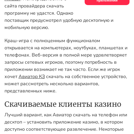
сайта провайдера скачать
программу не удастся. Однако
поставщик предусмотрел удобную десктопную и
мобильную версию.
Краш-игра с полноценным функционалом
открывается на компьютерах, ноутбуках, планшетах и
телефонах. Веб-версия в полной мере удовлетворяет
запросы сетевых игроков, поэтому потребность в
приложении возникает не так часто. Если же игрок
хочет
Авиатор КЗ
скачать на собственное устройство,
может рассмотреть несколько вариантов,
представленных ниже.
Скачиваемые клиенты казино
Лучший вариант, как Авиатор скачать на телефон или
десктоп – установить приложение казино, в котором
доступно соответствующее развлечение. Некоторые