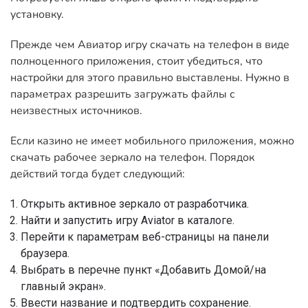
установку.
Прежде чем Авиатор игру скачать на телефон в виде
полноценного приложения, стоит убедиться, что
настройки для этого правильно выставлены. Нужно в
параметрах разрешить загружать файлы с
неизвестных источников.
Если казино не имеет мобильного приложения, можно
скачать рабочее зеркало на телефон. Порядок
действий тогда будет следующий:
Открыть активное зеркало от разработчика.
Найти и запустить игру Aviator в каталоге.
Перейти к параметрам веб-страницы на панели
браузера.
Выбрать в перечне пункт «Добавить Домой/на
главный экран».
Ввести название и подтвердить сохранение.