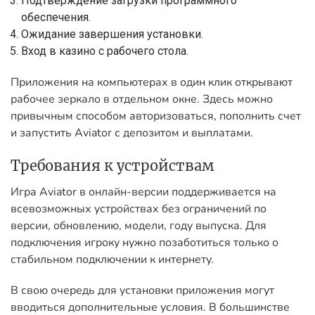
Подтверждение загрузки программного
обеспечения.
Ожидание завершения установки.
Вход в казино с рабочего стола.
Приложения на компьютерах в один клик открывают
рабочее зеркало в отдельном окне. Здесь можно
привычным способом авторизоваться, пополнить счет
и запустить Aviator с депозитом и выплатами.
Требования к устройствам
Игра Aviator в онлайн-версии поддерживается на
всевозможных устройствах без ограничений по
версии, обновлению, модели, году выпуска. Для
подключения игроку нужно позаботиться только о
стабильном подключении к интернету.
В свою очередь для установки приложения могут
вводиться дополнительные условия. В большинстве