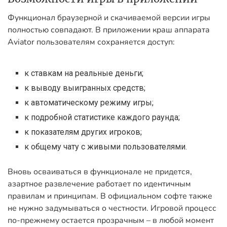
Функционал браузерной и скачиваемой версии игры
полностью совпадают. В приложении краш аппарата
Aviator пользователям сохраняется доступ:
к ставкам на реальные деньги;
к выводу выигранных средств;
к автоматическому режиму игры;
к подробной статистике каждого раунда;
к показателям других игроков;
к общему чату с живыми пользователями.
Вновь осваиваться в функционале не придется,
азартное развлечение работает по идентичным
правилам и принципам. В официальном софте также
не нужно задумываться о честности. Игровой процесс
по-прежнему остается прозрачным – в любой момент