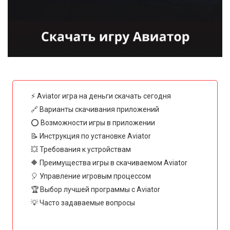
⚡ Aviator игра на деньги скачать сегодня
🔗 Варианты скачивания приложений
⭕ Возможности игры в приложении
📝 Инструкция по установке Aviator
💥 Требования к устройствам
🔶 Преимущества игры в скачиваемом Aviator
🎈 Управление игровым процессом
🏆 Выбор лучшей программы с Aviator
💡 Часто задаваемые вопросы