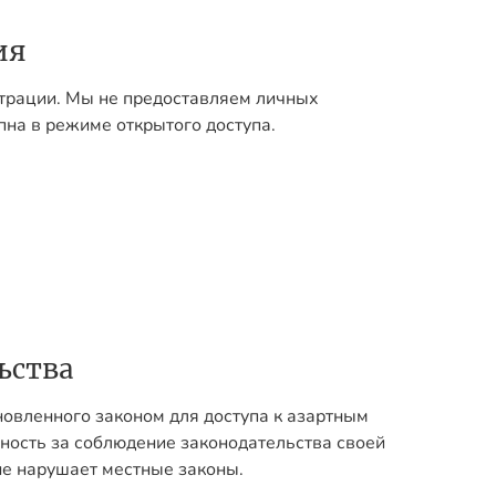
ия
истрации. Мы не предоставляем личных
пна в режиме открытого доступа.
ьства
новленного законом для доступа к азартным
енность за соблюдение законодательства своей
не нарушает местные законы.