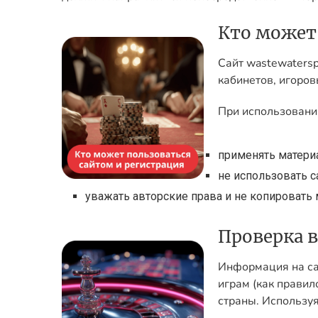
Кто может
Сайт wastewatersp
кабинетов, игоров
При использовании
применять матери
не использовать с
уважать авторские права и не копировать 
Проверка в
Информация на са
играм (как правил
страны. Используя