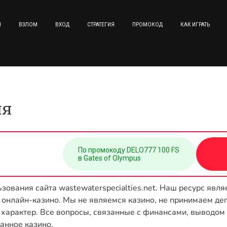
N
ВЗЛОМ
ВХОД
СТРАТЕГИЯ
ПРОМОКОД
КАК ИГРАТЬ
ия
По промокоду DELO777 100 FS 
в Gates of Olympus
ьзования сайта wastewaterspecialties.net. Наш ресурс я
 онлайн-казино. Мы не являемся казино, не принимаем деп
арактер. Все вопросы, связанные с финансами, выводом 
анное казино.