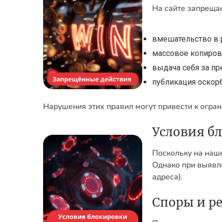
На сайте запрещае
вмешательство в р
массовое копиров
выдача себя за пр
публикация оскорб
Нарушения этих правил могут привести к огран
Условия б
Поскольку на наше
Однако при выявле
адреса).
Споры и р