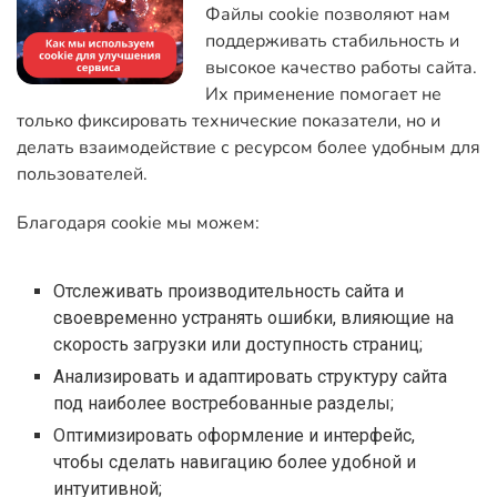
Файлы cookie позволяют нам
поддерживать стабильность и
высокое качество работы сайта.
Их применение помогает не
только фиксировать технические показатели, но и
делать взаимодействие с ресурсом более удобным для
пользователей.
Благодаря cookie мы можем:
Отслеживать производительность сайта и
своевременно устранять ошибки, влияющие на
скорость загрузки или доступность страниц;
Анализировать и адаптировать структуру сайта
под наиболее востребованные разделы;
Оптимизировать оформление и интерфейс,
чтобы сделать навигацию более удобной и
интуитивной;