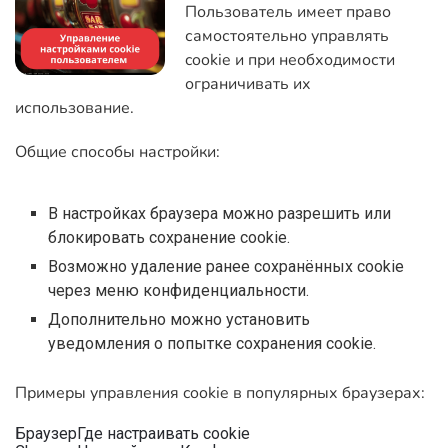
Пользователь имеет право
самостоятельно управлять
cookie и при необходимости
ограничивать их
использование.
Общие способы настройки:
В настройках браузера можно разрешить или
блокировать сохранение cookie.
Возможно удаление ранее сохранённых cookie
через меню конфиденциальности.
Дополнительно можно установить
уведомления о попытке сохранения cookie.
Примеры управления cookie в популярных браузерах:
Браузер
Где настраивать cookie