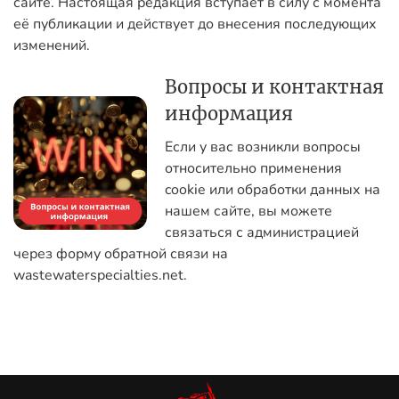
сайте. Настоящая редакция вступает в силу с момента
её публикации и действует до внесения последующих
изменений.
Вопросы и контактная
информация
Если у вас возникли вопросы
относительно применения
cookie или обработки данных на
нашем сайте, вы можете
связаться с администрацией
через форму обратной связи на
wastewaterspecialties.net.