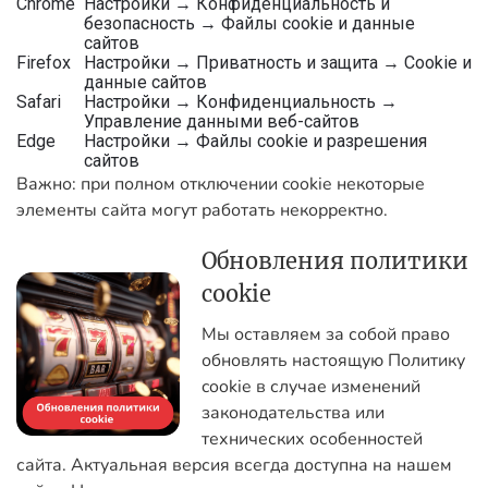
Chrome
Настройки → Конфиденциальность и
безопасность → Файлы cookie и данные
сайтов
Firefox
Настройки → Приватность и защита → Cookie и
данные сайтов
Safari
Настройки → Конфиденциальность →
Управление данными веб-сайтов
Edge
Настройки → Файлы cookie и разрешения
сайтов
Важно: при полном отключении cookie некоторые
элементы сайта могут работать некорректно.
Обновления политики
cookie
Мы оставляем за собой право
обновлять настоящую Политику
cookie в случае изменений
законодательства или
технических особенностей
сайта. Актуальная версия всегда доступна на нашем