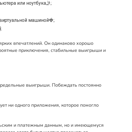
ьютера или ноутбука🤳;
виртуальной машиной🍓;
.
 ярких впечатлений. Он одинаково хорошо
вероятные приключения, стабильные выигрыши и
ы предельные выигрыши. Побеждать постоянно
ует ни одного приложения, которое помогло
льским и платежным данным, но и имеющемуся