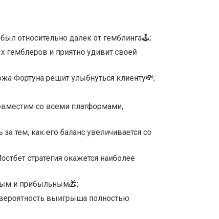
 был относительно далек от гемблинга🕹;
х гемблеров и приятно удивит своей
ожа Фортуна решит улыбнуться клиенту💸;
совместим со всеми платформами,
за тем, как его баланс увеличивается со
остбет стратегия окажется наиболее
дным и прибыльным🎁;
 вероятность выигрыша полностью