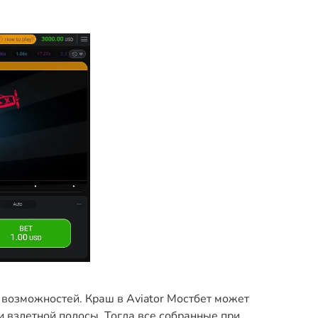
х возможностей. Краш в Aviator Мостбет может
и взлетной полосы. Тогда все собранные при