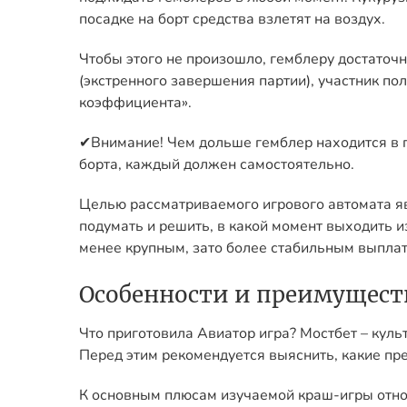
посадке на борт средства взлетят на воздух.
Чтобы этого не произошло, гемблеру достаточн
(экстренного завершения партии), участник пол
коэффициента».
✔Внимание! Чем дольше гемблер находится в п
борта, каждый должен самостоятельно.
Целью рассматриваемого игрового автомата я
подумать и решить, в какой момент выходить и
менее крупным, зато более стабильным выплата
Особенности и преимуществ
Что приготовила Авиатор игра? Мостбет – куль
Перед этим рекомендуется выяснить, какие пр
К основным плюсам изучаемой краш-игры отно