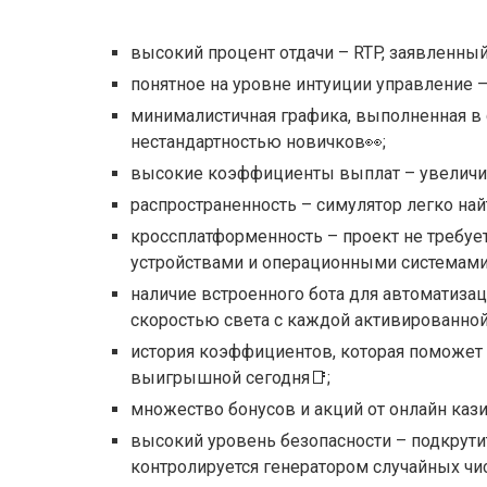
высокий процент отдачи – RTP, заявленный
понятное на уровне интуиции управление –
минималистичная графика, выполненная в 
нестандартностью новичков👀;
высокие коэффициенты выплат – увеличить
распространенность – симулятор легко най
кроссплатформенность – проект не требуе
устройствами и операционными системами
наличие встроенного бота для автоматизац
скоростью света с каждой активированной
история коэффициентов, которая поможет 
выигрышной сегодня📑;
множество бонусов и акций от онлайн каз
высокий уровень безопасности – подкрут
контролируется генератором случайных чис